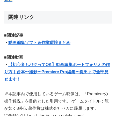
関連リンク
■
関連記事
・
動画編集ソフト＆作業環境まとめ
■関連動画
・
【初心者もパクってOK】動画編集ポートフォリオの作
り方｜台本〜撮影〜Premiere Pro編集〜提出まで全部見
せます！
※本記事内で使用しているゲーム映像は、「Premiereの
操作解説」を目的とした引用です。 ゲームタイトル：龍
が如く8外伝 著作権は株式会社セガに帰属します。
©SEGA 引用元：https://ryu-ga-gotoku.com/