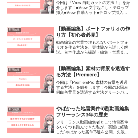
今回は「Vrew 自動カットの方法！」を紹
介します！■Vrew 文字起こし・テロップ
挿入■Vrew 自動カット■テロップ挿入・
自動カット後の微調整■PremiereProで編
集
【動画編集】ポートフォリオの作
動画編集
り方【初心者必見】
動画編集の営業で埋もれないポートフォ
リオを作る方法を、実体験から詳しく解
説。台本作成から撮影・編集・営業ま
で、初心者でも真似できる再現性の高い
内容です。
【動画編集】素材の背景を透過す
動画編集
る方法【Premiere】
今回は「PremierePro 素材の背景を透過
する方法」を紹介します！今回のお悩み
例白色背景を透過する方法グリーンバッ
クを透過する方法おすすめ動画編集機材
やばかった地雷案件6選|動画編集
動画編集
フリーランス3年の歴史
フリーランス動画編集者として地雷案件
をいくつも踏んできた私が、実際に経験
した“やばかった案件”6選を公開。失敗か
ら学んだ教訓とは？