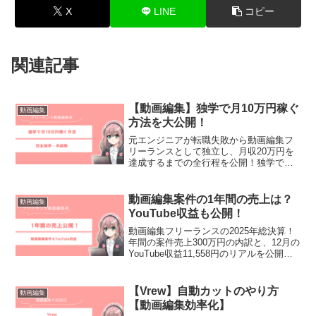
X
LINE
コピー
関連記事
【動画編集】独学で月10万円稼ぐ
動画編集
方法を大公開！
元エンジニアが転職失敗から動画編集フ
リーランスとして独立し、月収20万円を
達成するまでの全行程を公開！独学で月
10万円稼ぐための5ステップや、仕事獲得
に必須のPC環境・ソフト、クライアント
に信頼される「4つの鉄則」など、未経験
動画編集案件の1年間の売上は？
動画編集
から在宅ワークを叶えるためのリアルな
YouTube収益も公開！
ノウハウを凝縮しました。
動画編集フリーランスの2025年総決算！
年間の案件売上300万円の内訳と、12月の
YouTube収益11,558円のリアルを公開し
ます。月30万から売上0円まで経験したか
らこそ分かった、安定して稼ぐために必
須のツールもご紹介。
【Vrew】自動カットのやり方
動画編集
【動画編集効率化】