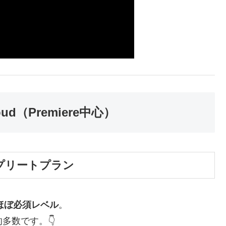
loud（Premiere中心）
 コンプリートプラン
roはほぼ必須レベル
。
的多数です。👇