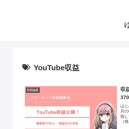
YouTube収益
収
動画編集
37
はじ
月の
指し
（簡