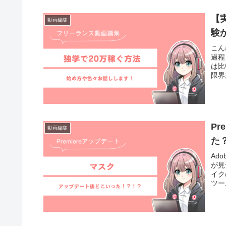
【
動画編集
験
こん
過程
は比
限界
Pr
動画編集
た
Ado
が見
イク
ツー