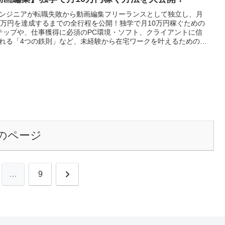
ンジニアが転職失敗から動画編集フリーランスとして独立し、月
0万円を達成するまでの全行程を公開！独学で月10万円稼ぐための
テップや、仕事獲得に必須のPC環境・ソフト、クライアントに信
れる「4つの鉄則」など、未経験から在宅ワークを叶えるためのリ
なノウハウを凝縮しました。
のページ
次
…
9
へ