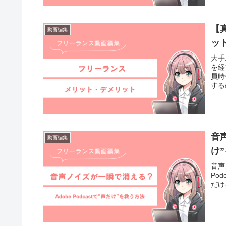
せて
【
動画編集
ッ
大手
を経
員時
する
くこ
あっ
の記
へ向
由な
音声
動画編集
しん
て正
け
社員
音声
る人
Po
と、
だけ
リー
独立
てい