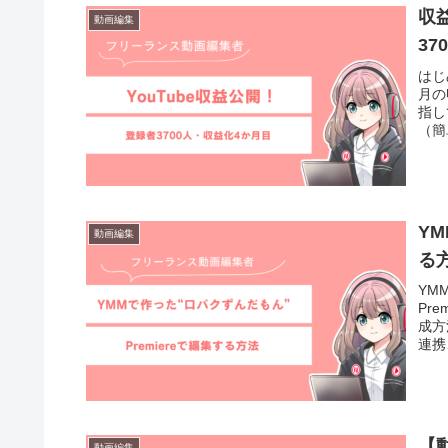
収
動画編集
37
はじ
月の
指し
（簡
YM
動画編集
る
YM
Pr
成方
連携
で、
れた
集者
【
動画編集