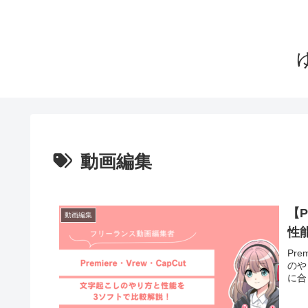
動画編集
【P
動画編集
性
Pr
のや
に合