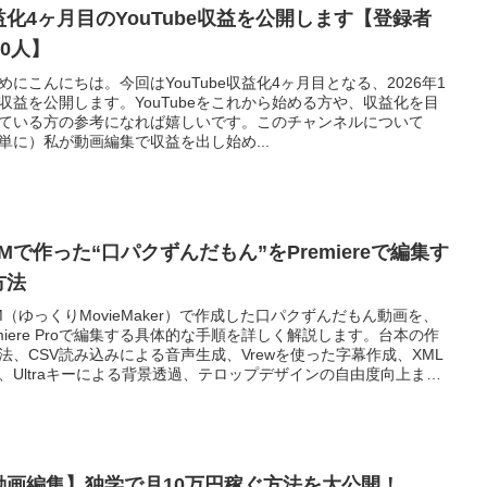
益化4ヶ月目のYouTube収益を公開します【登録者
00人】
めにこんにちは。今回はYouTube収益化4ヶ月目となる、2026年1
収益を公開します。YouTubeをこれから始める方や、収益化を目
ている方の参考になれば嬉しいです。このチャンネルについて
単に）私が動画編集で収益を出し始め...
Mで作った“口パクずんだもん”をPremiereで編集す
方法
M（ゆっくりMovieMaker）で作成した口パクずんだもん動画を、
emiere Proで編集する具体的な手順を詳しく解説します。台本の作
法、CSV読み込みによる音声生成、Vrewを使った字幕作成、XML
、Ultraキーによる背景透過、テロップデザインの自由度向上ま
動画制作の実践ワークフローを網羅。After Effects連携を視野に入
編集環境の強化や、YMM動画のクオリティアップを目指す動画編
・フリーランス向けの実践ガイドです。
動画編集】独学で月10万円稼ぐ方法を大公開！