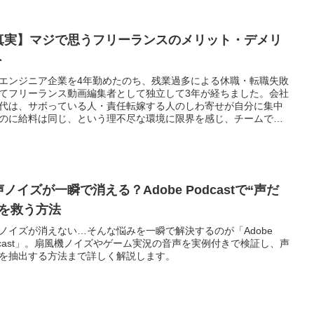
紹介！
真実】マジで思うフリーランスのメリット・デメリ
ト
エンジニア企業を4年勤めたのち、残業過多による休職・転職失敗
てフリーランス動画編集者として独立して3年が経ちました。会社
代は、サボっている人・責任転嫁する人のしわ寄せが自分に集中
のに給料は同じ、という理不尽な環境に限界を感じ、チームで働
とそのものが合わないと気づきました。そこで大学時代に経験の
た動画編集でフリーランスに挑戦。現在3年目を迎えています。こ
事では「フリーランスって実際どうなの？」と気になっている方
けて、早起き不要・完全在宅・人間関係ストレスゼロといった自
メリット8選から、収入不安定・社会的信用・確定申告・下積みの
ノイズが一瞬で消える？Adobe Podcastで“声だ
どさといったリアルなデメリット12選まで、経験者の視点ですべ
直にお伝えします。最高月収40万円を達成した一方で、年収は会
”を救う方法
時代より下がったことも隠さずに公開。フリーランスに向いてい
ノイズが消えない…そんな悩みを一瞬で解決するのが「Adobe
・向いていない人の特徴、会社員を辞める前にやっておくべきこ
dcast」。扇風機ノイズやゲーム実況の音声を実例付きで検証し、声
転職やハローワーク活用についても触れています。動画編集でフ
を抽出する方法まで詳しく解説します。
ランスを目指している方、今の職場や人間関係に悩んでいる方、
を考えているけど不安な方、収入や将来のお金のことが気になっ
る方に、ぜひ最後まで読んでいただきたい内容です。