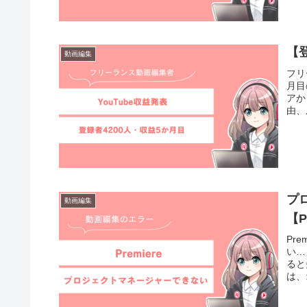
【登
動画編集
フリ
月目
アか
由、
す。
ら生
ど、
て参
プ
動画編集
【P
Pr
い…
ると
は、
で容
して