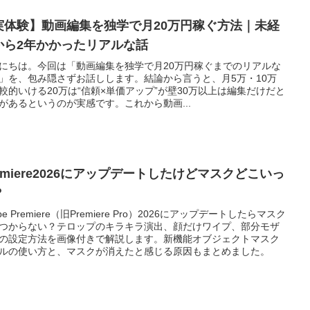
実体験】動画編集を独学で月20万円稼ぐ方法｜未経
から2年かかったリアルな話
にちは。今回は「動画編集を独学で月20万円稼ぐまでのリアルな
」を、包み隠さずお話しします。結論から言うと、月5万・10万
較的いける20万は“信頼×単価アップ”が壁30万以上は編集だけだと
があるというのが実感です。これから動画...
emiere2026にアップデートしたけどマスクどこいっ
？
be Premiere（旧Premiere Pro）2026にアップデートしたらマスク
つからない？テロップのキラキラ演出、顔だけワイプ、部分モザ
の設定方法を画像付きで解説します。新機能オブジェクトマスク
ルの使い方と、マスクが消えたと感じる原因もまとめました。