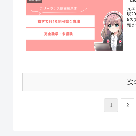
元エ
収2
5ス
頼さ
アル
次
1
2